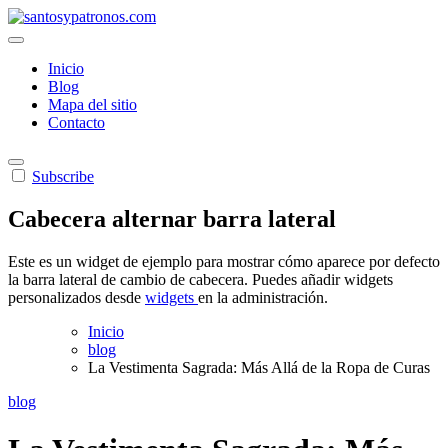
Saltar
al
santosypatronos.com
Los Santos y Patronos de mi Destino
contenido
Inicio
Blog
Mapa del sitio
Contacto
Subscribe
Cabecera alternar barra lateral
Este es un widget de ejemplo para mostrar cómo aparece por defecto
la barra lateral de cambio de cabecera. Puedes añadir widgets
personalizados desde
widgets
en la administración.
Inicio
blog
La Vestimenta Sagrada: Más Allá de la Ropa de Curas
blog